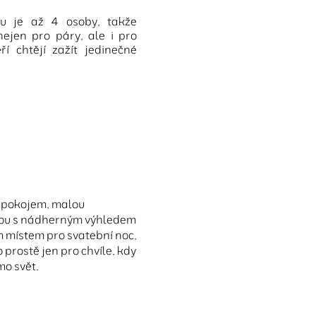
u je až 4 osoby, takže
ejen pro páry, ale i pro
ří chtějí zažít jedinečné
 pokojem, malou
sou s nádherným výhledem
m místem pro svatební noc,
 prostě jen pro chvíle, kdy
mo svět.