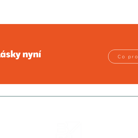
lásky nyní
Co pro