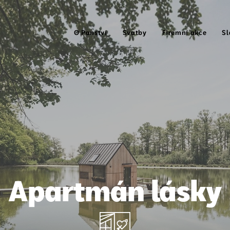
O Panství
Svatby
Firemní akce
Sl
Apartmán lásky