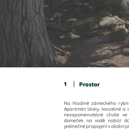
1
Prostor
Na hladině zámeckého rybní
Apartmán lásky, kouzelné a i
nezapomenutelné chvíle ve
domeček na vodě nabízí do
jedinečné propojení s okolní p