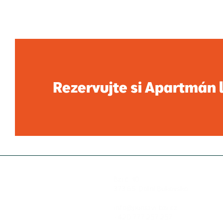
Rezervujte si Apartmán 
Bzí č. 10
373 65 Dolní Bukovsko
info@panstvi-bzi.cz
+420 777 257 257