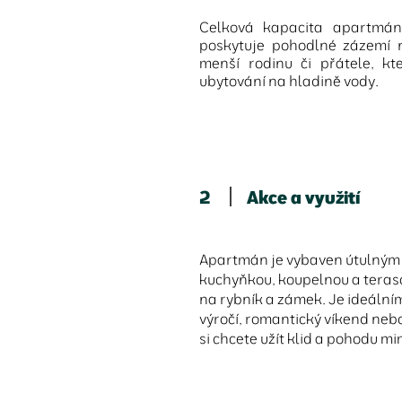
Celková kapacita apartmán
poskytuje pohodlné zázemí n
menší rodinu či přátele, kte
ubytování na hladině vody.
2
Akce a využití
Apartmán je vybaven útulným
kuchyňkou, koupelnou a tera
na rybník a zámek. Je ideální
výročí, romantický víkend nebo
si chcete užít klid a pohodu mi