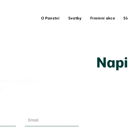
O Panství
Svatby
Firemní akce
Sl
Napi
tnou vazbou,
u.