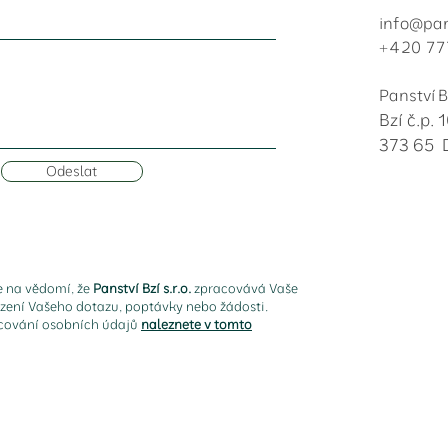
info@pan
+420 77
Panství Bz
Bzí č.p. 1
373 65 
Odeslat
e na vědomí, že
Panství Bzí s.r.o.
zpracovává Vaše
ízení Vašeho dotazu, poptávky nebo žádosti.
cování osobních údajů
naleznete v tomto