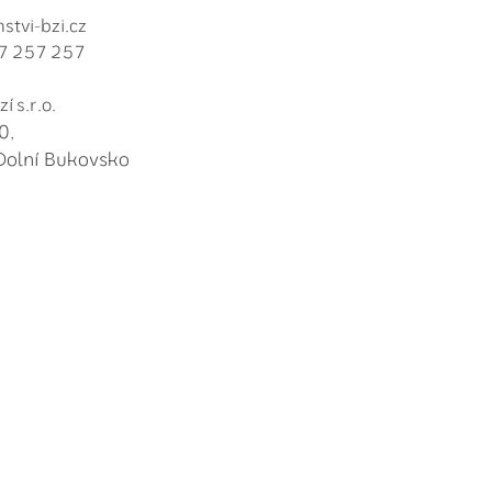
stvi-bzi.cz
7 257 257
í s.r.o.
0,
Dolní Bukovsko