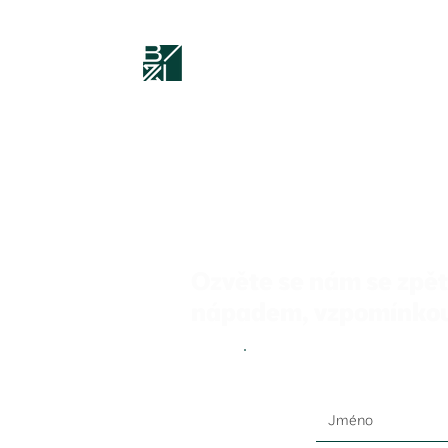
Ozvěte se nám se zpě
nápadem, vzpomínko