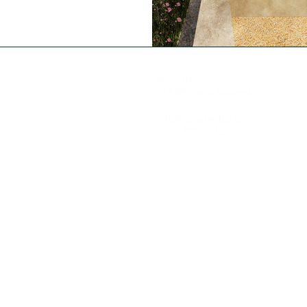
Bzí č. 10
373 65 Dolní Bukovsko
info@panstvi-bzi.cz
+420 777 257 257
GDPR
Všeobecné podmínky webu
Všeobecné obchodní podmínky Tav