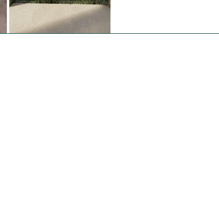
O nás
O Panství
Co nabízíme
Kontakt