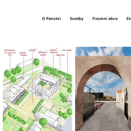
O Panství
Svatby
Firemní akce
Sl